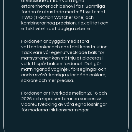
utvecklade utifrån våra egna
erfarenheter och behov i fält. Samtliga
fordon är utrustade med mätsystemet
TWO (Traction Watcher One) och
kombinerar hög precision, flexibilitet och
effektivitet i det dagliga arbetet.
Fordonen är byggda med stora
vattentankar och en stabil konstruktion.
Tack vare vår egenutvecklade balk för
mätsystemet kan mäthjulet placeras i
valfritt spår bakom fordonet. Det gör
mätningar på väglinjer, förseglingar och
andra svåråtkomliga ytor både enklare,
säkrare och mer precisa.
Fordonen är tillverkade mellan 2016 och
2026 och representerar en successiv
vidareutveckling av våra egna lösningar
för moderna friktionsmätningar.